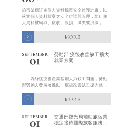
旅宿業應訂定個人資料檔案安全維護計畫，以
落實個人資料檔案之安全維護與管理，防止個
人資料被竊取、竄改、毀損、滅失或洩漏，敬
請配合辦理!
檢附「旅宿業個人資料檔案安全維護計畫」(範
MORE
本...
SEPTEMBER
01
勞動部-疫後改善缺工擴大
就業方案
為紓緩疫後產業基層人力缺工問題，勞動
部勞動力發展署推動「疫後改善缺工擴大就業
方案」，針對缺工產業辦理專案媒合，提供就
業獎勵每月最高1.3萬元，鼓勵失業勞工積極投
MORE
入缺工工作，...
SEPTEMBER
01
交通部觀光局補助旅宿業
穩定接待國際旅客服務量
能實施要點