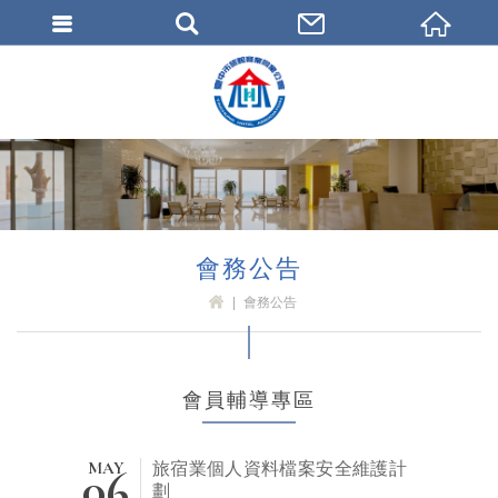
臺中市旅館商業同業公會
會務公告
會務公告
H
OM
E
會員輔導專區
MAY
06
旅宿業個人資料檔案安全維護計
劃