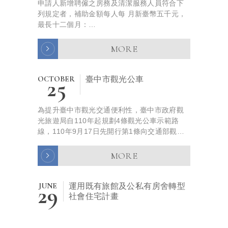
申請人新增聘僱之房務及清潔服務人員符合下
列規定者，補助金額每人每 月新臺幣五千元，
最長十二個月：
(一)臺北市、新北市、基隆市、桃園市、新竹縣
及新竹市，每月薪資新臺 幣三萬三千元...
MORE
OCTOBER
25
臺中市觀光公車
為提升臺中市觀光交通便利性，臺中市政府觀
光旅遊局自110年起規劃4條觀光公車示範路
線，110年9月17日先開行第1條向交通部觀光
局爭取之11路「台灣好行-臺中時尚城中城線」
景點接駁...
MORE
JUNE
29
運用既有旅館及公私有房舍轉型
社會住宅計畫