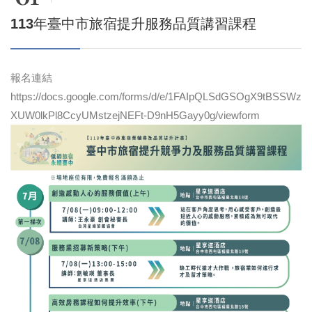
113年臺中市旅宿提升服務品質講習課程
報名連結
https://docs.google.com/forms/d/e/1FAIpQLSdGSOgX9tBSSWz
XUW0lkPl8CcyUMstzejNEFt-D9nH5Gayy0g/viewform