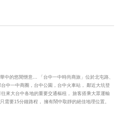
華中的悠閒愜意… 「台中一中時尚商旅」位於北屯路、
鄰台中一中商圈，台中公園，台中火車站， 鄰近大坑登
有往來大台中各地的重要交通樞杻， 旅客搭乘大眾運輸
只需要15分鐘路程， 擁有鬧中取靜的絕佳地理位置。