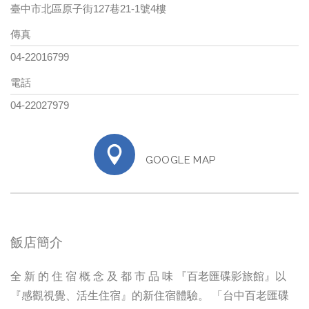
臺中市北區原子街127巷21-1號4樓
傳真
04-22016799
電話
04-22027979
GOOGLE MAP
飯店簡介
全 新 的 住 宿 概 念 及 都 市 品 味 『百老匯碟影旅館』以
『感觀視覺、活生住宿』的新住宿體驗。 「台中百老匯碟