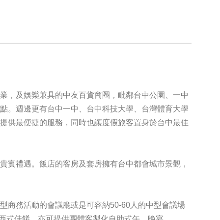
商業，及娛樂兼具的中友百貨商圈，毗鄰台中公園、一中
景點。週邊更有台中一中、台中科技大學、台灣體育大學
客提供最便捷的服務，同時也讓度假旅客置身於台中最佳
及貴賓禮遇。飯店的客房及套房擁有台中都會城市景觀，
商務活動的會議廳或是可容納50-60人的中型會議場
的中西式佳餚，亦可提供團體客製化自助式午、晚宴。