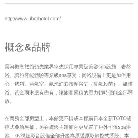
http://www.uherhotel.com/
概念&品牌
雲河概念旅館領先業界率先採用專業級美容spa設施－岩盤
浴、讓旅客能體驗專業級spa享受；衛浴設備上更是加倍用
心；烤箱、蒸氣室、氣泡幻彩按摩浴缸（臭氣殺菌）、維琪
浴、黃金雨淋應有盡有，讓旅客累積的壓力頓時便能全部釋
放。
在商務全部房型上，本館更不惜成本採購日本全新TOTO遙
控式免治馬桶，另在旗鑑主題館內更配置了戶外恒溫spa浴
池，ktv視聽影音設備全部升級為原聲原影觸控式系統、本