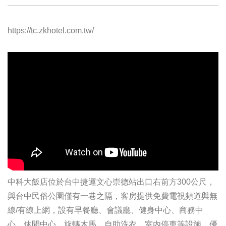
https://tc.zkhotel.com.tw/
中科大飯店
位於台中捷運文心崇德站出口右前方300公尺，
與台中民俗公園僅有一巷之隔，客房提供免費電視頻道與無
線/
有線上網，設有早餐廳、會議廳、健身中心、商務中
心、休閒中心、
旋轉木馬、自助洗衣、室內停車等設施，優