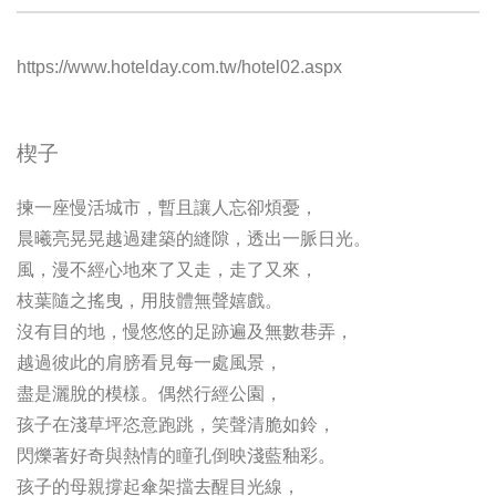
https://www.hotelday.com.tw/hotel02.aspx
楔子
揀一座慢活城市，暫且讓人忘卻煩憂，
晨曦亮晃晃越過建築的縫隙，透出一脈日光。
風，漫不經心地來了又走，走了又來，
枝葉隨之搖曳，用肢體無聲嬉戲。
沒有目的地，慢悠悠的足跡遍及無數巷弄，
越過彼此的肩膀看見每一處風景，
盡是灑脫的模樣。偶然行經公園，
孩子在淺草坪恣意跑跳，笑聲清脆如鈴，
閃爍著好奇與熱情的瞳孔倒映淺藍釉彩。
孩子的母親撐起傘架擋去醒目光線，