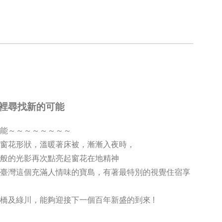
裡尋找新的可能
能‪～～～～～～～～
出窗花形狀，溫暖著床被，漸漸入夜時，
力般的光影再次點亮起窗花在地精神
受臺灣這個充滿人情味的寶島，有著最特別的視覺住宿享
橋及綠川，能夠迎接下一個百年新盛的到來 !