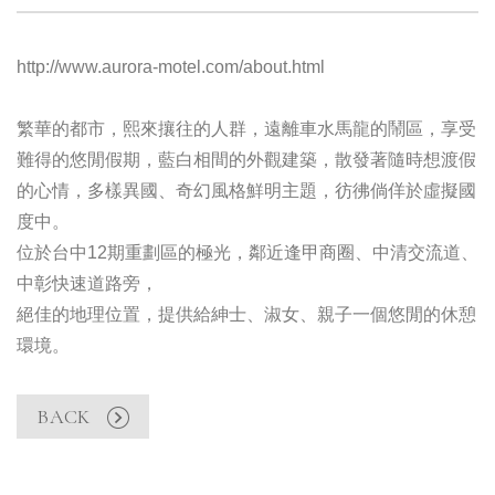
http://www.aurora-motel.com/about.html
繁華的都市，熙來攘往的人群，遠離車水馬龍的鬧區，享受
難得的悠閒假期，藍白相間的外觀建築，散發著隨時想渡假
的心情，多樣異國、奇幻風格鮮明主題，彷彿倘佯於虛擬國
度中。
位於台中12期重劃區的極光，鄰近逢甲商圈、中清交流道、
中彰快速道路旁，
絕佳的地理位置，提供給紳士、淑女、親子一個悠閒的休憩
環境。
BACK