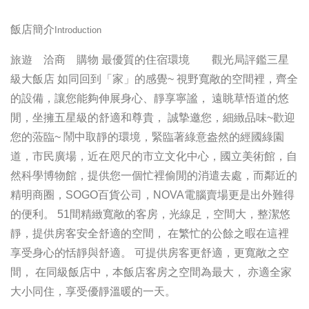
飯店簡介
Introduction
旅遊 洽商 購物 最優質的住宿環境 觀光局評鑑三星
級大飯店 如同回到「家」的感覺~ 視野寬敞的空間裡，齊全
的設備，讓您能夠伸展身心、靜享寧謐， 遠眺草悟道的悠
閒，坐擁五星級的舒適和尊貴， 誠摯邀您，細緻品味~歡迎
您的蒞臨~ 鬧中取靜的環境，緊臨著綠意盎然的經國綠園
道，市民廣場，近在咫尺的市立文化中心，國立美術館，自
然科學博物館，提供您一個忙裡偷閒的消遣去處，而鄰近的
精明商圈，SOGO百貨公司，NOVA電腦賣場更是出外難得
的便利。 51間精緻寬敞的客房，光線足，空間大，整潔悠
靜，提供房客安全舒適的空間， 在繁忙的公餘之暇在這裡
享受身心的恬靜與舒適。 可提供房客更舒適，更寬敞之空
間， 在同級飯店中，本飯店客房之空間為最大， 亦適全家
大小同住，享受優靜溫暖的一天。