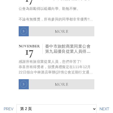
女獎學金
公會為鼓勵得以砥礪向學、勤勉不懈。
不論有無獲獎，所有參與的同學都非常優秀!!
也請大家為所有參與孩子們掌聲鼓勵!!!
MORE
NOVEMBER
17
臺中市旅館商業同業公會
第九屆優良從業人員得獎
名單
感謝所有旅宿業從業人員，您們辛苦了!
恭喜所有得獎者，頒獎典禮擬定在111年12月
22日假台中林酒店舉辦(詳情公會近期行文通
知)
MORE
PREV
NEXT